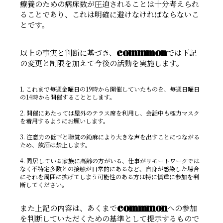
療養のための病床数が圧迫されることは十分考えられ
ることであり、これは明確に避けなければならないこ
とです。
commmon
以上の事実と判断に基づき、
では下記
の変更と制限を加えて今後の活動を実施します。
1. これまで毎週金曜日の19時から開催していたものを、毎週日曜日
の14時から開催することとします。
2. 開催にあたっては屋外のテラス席を利用し、会話中も極力マスク
を着用するようにお願いします。
3. 注意力の低下と聴覚の鈍麻により大きな声を出すことにつながる
ため、飲酒は禁止します。
4. 同居している家族に高齢の方がいる、仕事がリモートワークでは
なく不特定多数との接触が日常的にあるなど、自身が感染した場合
にそれを周囲に拡げてしまう可能性のある方は特に慎重に参加を判
断してください。
commmon
また上記の内容は、あくまで
への参加
を判断していただくための基準として提示するもので