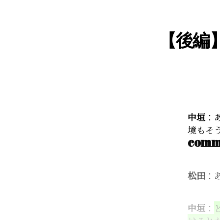
【後編
中垣
：
境もそ
com
松田
：
中垣
：