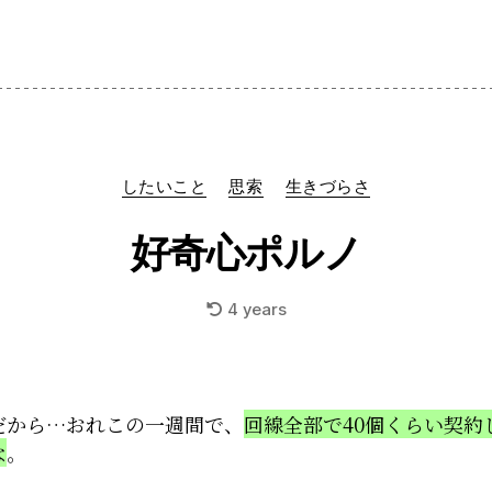
Categories
したいこと
思索
生きづらさ
好奇心ポルノ
4 years
だから…おれこの一週間で、
回線全部で40個くらい契約
な
。