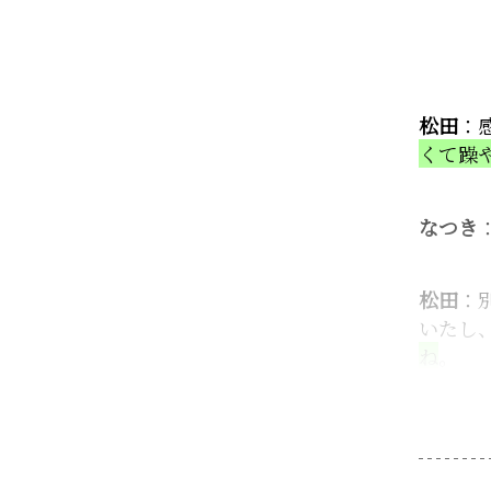
松田
：
くて躁
なつき
松田
：
いたし
ね
。