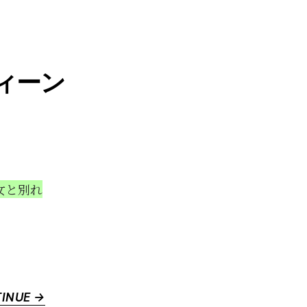
陽
キ
ャ、
つ
ィーン
ま
り
世
界
の
主
女と別れ
人
公”
“ラ
INUE →