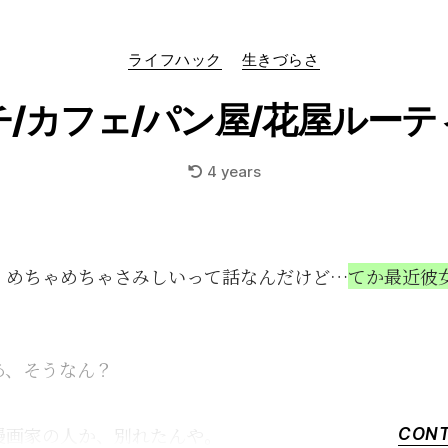
Categories
ライフハック
生きづらさ
チ/カフェ/パン屋/花屋ルーテ
4 years
：めちゃめちゃさみしいって話なんだけど…
てか最近彼
あ、そうなん？
漫画家の人か、別れたんや。
CONT