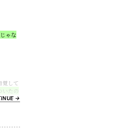
世
界
の
主
じゃな
人
公”
自覚して
ついたの
“【前
INUE →
編】
究
極
の