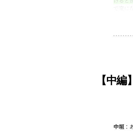
けると
で変に
【中編
中垣
：