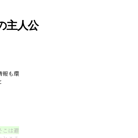
て
も
の主人公
大
丈
夫”
情報も環
と
そこは避