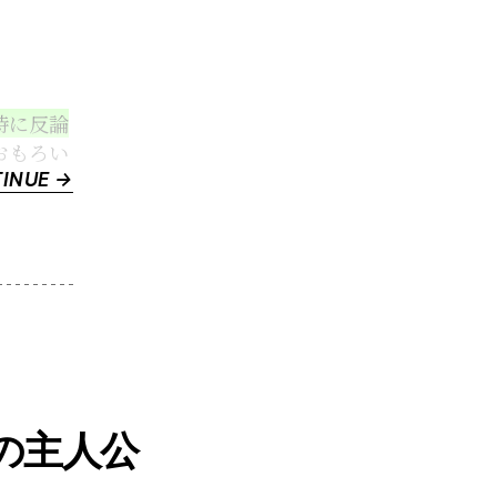
公”
特に反論
おもろい
“【中
INUE →
編】
究
極
の
陽
キ
ャ、
つ
の主人公
ま
り