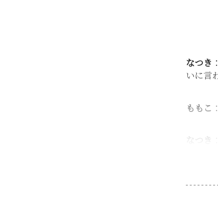
なつき
いに言
ももこ
なつき