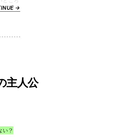
いところ
“【後
INUE →
編】
究
極
の
陽
キ
ャ、
つ
の主人公
ま
り
世
界
の
主
ない？
人