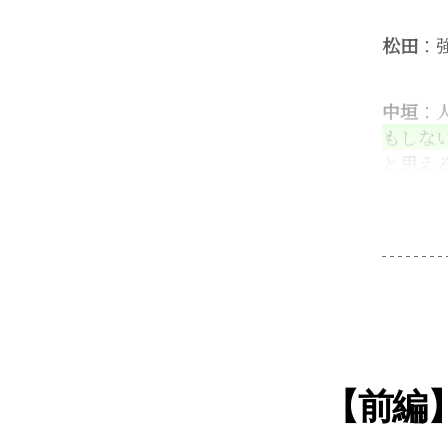
松田
：
中垣
：
もしな
と思え
【前編