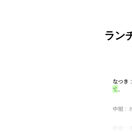
ラン
なつき
て
。
中垣
：
松田
：