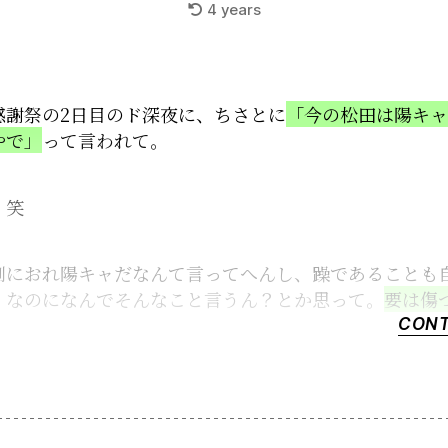
4 years
感謝祭の2日目のド深夜に、ちさとに
「今の松田は陽キャ
やで」
って言われて。
：笑
別におれ陽キャだなんて言ってへんし、躁であることも
、なのになんでそんなこと言うん？とか思って。
要は傷
CONT