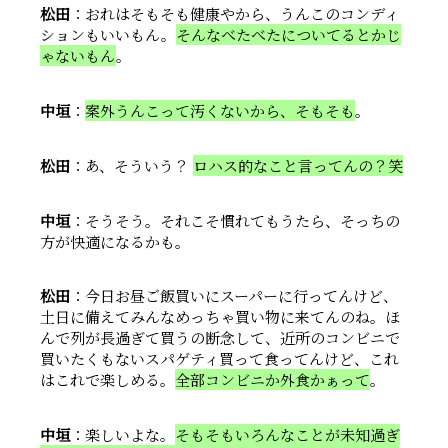
松田
：おれはそもそも健康やから、うんこのコンディ
ションもいいもん。
そんなべたべたについてるとかじ
ゃないもん
。
中垣
：
案外うんこって汚くないから、そもそも
。
松田
：あ、そういう？
ロハス的なこと言ってんの？笑
中垣
：そうそう。それこそ慣れてもうたら、そっちの
方が快適になるかも。
松田
：今日お昼ご飯買いにスーパーに行ってんけど、
土日に備えてみんなめっちゃ買い物に来てんのね。ほ
んで列が長過ぎて買うの断念して、近所のコンビニで
買いたくもないスパゲティ買って食ってんけど、これ
はこれで楽しめる。
全部コンビニか外食かぁって
。
中垣
：楽しいよな。
そもそもいろんなことが未知過ぎ