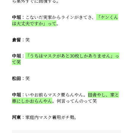
ら案外すぐに回復する。
中垣
：こないだ実家からラインがきてさ、
「ケンくん
は大丈夫ですか」って
。
倉留
：笑
中垣
：
「うちはマスクがあと30枚しかありません」っ
て笑
松田
：笑
中垣
：いやお前らマスク要らんやん。
田舎やし、家と
車にしかおらんやん
。何言ってんのって笑
河東
：家庭内マスク着用ガチ勢。