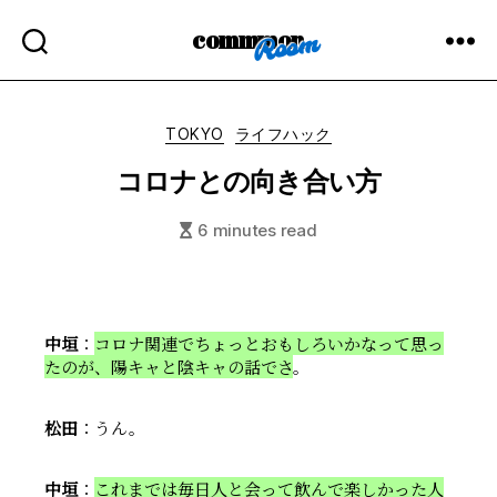
commmon
Categories
TOKYO
ライフハック
コロナとの向き合い方
6 minutes read
中垣
：
コロナ関連でちょっとおもしろいかなって思っ
たのが、陽キャと陰キャの話でさ
。
松田
：うん。
中垣
：
これまでは毎日人と会って飲んで楽しかった人