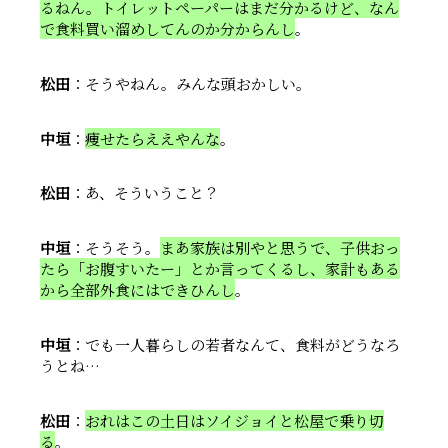
るねん。トイレットペーパーはまだ分かるけど、なん
で食料買い溜めしてんのか分からんし
。
松田
：そうやねん。みんな頭おかしい。
中垣
：
痩せたらええやんな
。
松田
：あ、そういうこと？
中垣
：そうそう。
まあ家族は別やと思うで、子供おっ
たら「お腹すいたー」とか言ってくるし、家計もある
から全部外食にはできひんし
。
中垣
：でも一人暮らしの若者なんて、食料がどうなろ
うとね…
松田
：
おれはこの土日はソイジョイと松屋で乗り切
る
。