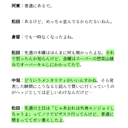
河東
：普通にあるで。
松田
：あるけど、めっちゃ並んでるからだるいねん。
倉留
：でも一時なくなったよね。
松田
：先週の木曜はほんまに何も無かったよな。
それ
で怒ったんか知らんけど、金曜はスーパーの惣菜山積
みでオーバーキルしにかかってたで
。
中垣
：
どういうメンタリティがいいんすかね
。そら発
表した瞬間にこうなると読んで買いに行くっていうの
がヘッジとしては正しいわけなんだけど…
松田
：
先週の土日は「じゃあおれは外食エンジョイし
ちゃうよ」ってノリでピザスラ行ってんけど、普通に
閉まっててガン萎えしたよ
。