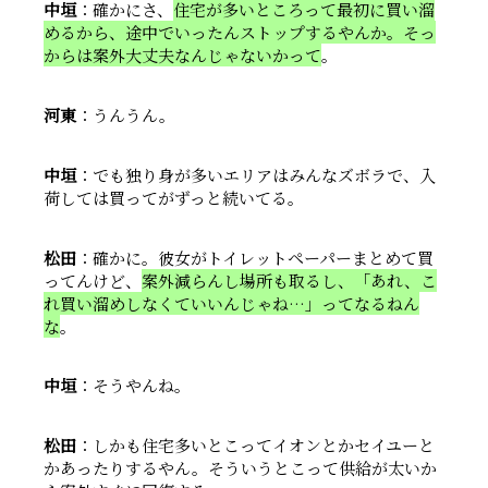
中垣
：確かにさ、
住宅が多いところって最初に買い溜
めるから、途中でいったんストップするやんか。そっ
からは案外大丈夫なんじゃないかって
。
河東
：うんうん。
中垣
：でも独り身が多いエリアはみんなズボラで、入
荷しては買ってがずっと続いてる。
松田
：確かに。彼女がトイレットペーパーまとめて買
ってんけど、
案外減らんし場所も取るし、「あれ、こ
れ買い溜めしなくていいんじゃね…」ってなるねん
な
。
中垣
：そうやんね。
松田
：しかも住宅多いとこってイオンとかセイユーと
かあったりするやん。そういうとこって供給が太いか