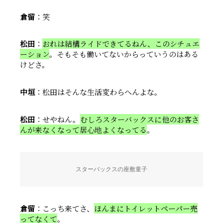
倉留
：笑
松田
：
おれは結構ライドできてるねん、このシチュエ
ーション
。そもそも働いてないからっていうのはある
けどさ。
中垣
：松田はそんな生活変わらへんよな。
松田
：せやねん。
むしろスターバックスに他のお客さ
んが来なくなって居心地よくなってる
。
スターバックスの座敷童子
倉留
：こっち来てさ、
ほんまにトイレットペーパー売
ってなくて
。