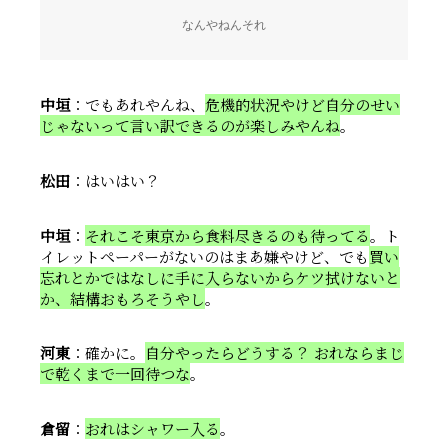
なんやねんそれ
中垣
：でもあれやんね、
危機的状況やけど自分のせい
じゃないって言い訳できるのが楽しみやんね
。
松田
：はいはい？
中垣
：
それこそ東京から食料尽きるのも待ってる
。ト
イレットペーパーがないのはまあ嫌やけど、でも
買い
忘れとかではなしに手に入らないからケツ拭けないと
か、結構おもろそうやし
。
河東
：確かに。
自分やったらどうする？ おれならまじ
で乾くまで一回待つな
。
倉留
：
おれはシャワー入る
。