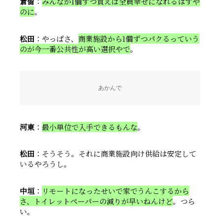
倉留
：
みんなが1個ずつ買えば全員幸せになれるはずや
のに
。
松田
：やっぱさ、
商業施設から1個ずつパクるっていう
のが今一番公共性が高い選択やで
。
あかんで
河東
：
最小単位で入手できるもんな
。
松田
：そうそう。それに商業施設向け供給は安定して
いるやろうし。
中垣
：
リモートになったせいで家でうんこするから
さ、トイレットペーパーの減りが早いねんけど
。つら
い。