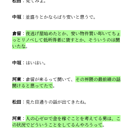
松田
：見てみよ。
中垣
：並盛りとかならばり安いと思うで。
倉留
：
夜逃げ屋始めたとか、安い物件買い叩いてちょ
っとリノベして低所得者に貸すとか、そういうのは聞
いたな
。
中垣
：はいはい。
河東
：倉留が来るって聞いて、
その界隈の最前線の話
聞けると思ってたで
。
松田
：見た目通りの話が出てきたね。
河東
：
人の心ゼロで金を稼ぐことを考えてる男は、こ
の状況でどういうことをしてるんやろうって
。