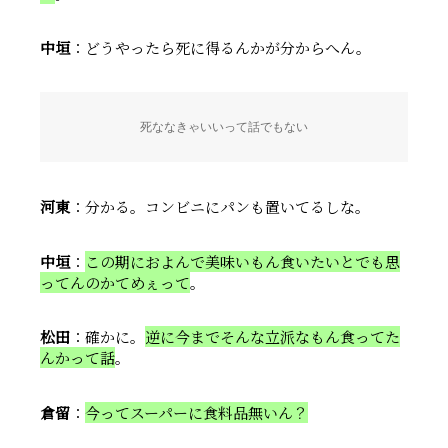
中垣
：どうやったら死に得るんかが分からへん。
死ななきゃいいって話でもない
河東
：分かる。コンビニにパンも置いてるしな。
中垣
：
この期におよんで美味いもん食いたいとでも思
ってんのかてめぇって
。
松田
：確かに。
逆に今までそんな立派なもん食ってた
んかって話
。
倉留
：
今ってスーパーに食料品無いん？