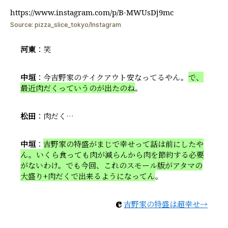
https://www.instagram.com/p/B-MWUsDj9mc
Source:
pizza_slice_tokyo/Instagram
河東
：笑
中垣
：今吉野家のテイクアウト安なってるやん。
で、
最近肉だくっていうのが出たのね
。
松田
：肉だく…
中垣
：
吉野家の特盛がまじで幸せって話は前にしたや
ん。いくら食っても肉が減らんから肉を節約する必要
がないわけ。でも今回、これのスモール版がアタマの
大盛り+肉だくで出来るようになってん
。
c
吉野家の特盛は超幸せ→