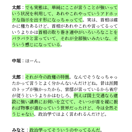
太郎
：
でも実態は、単純にここが言うことが強いって
いう状況を利用して、あれやこれやっていうアドホッ
クな指示を出す形になっちゃってて
。実は、首相は確
かに権力あるけど、首相があれやこれや言ってるって
いうよりかは
首相の取り巻き連中がいろいろなことを
バラバラと言っていて、それが全部強いみたいな、そ
ういう感じになっている
。
中垣
：ほーん。
太郎
：
それが今の政権の特徴
。なんでそうなっちゃっ
たかって言うとよく分かんないんだけどね。昔は派閥
のトップが強かったから、官邸が言っているから省庁
が従うというよりかはむしろ、
例えば国土交通なら建
設に強い議員にお伺いを立てて、そいつが首を縦に振
れば物事が進むっていう世界だったけど、今は全然そ
うじゃない
。政治学ではよく言われるんだけど。
みなと
：
政治学ってそういうのやってるんだ
。