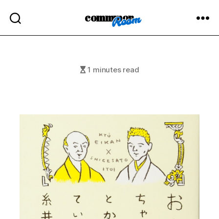
commmon
1 minutes read