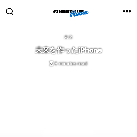
commmon
Categories
未来
未来を作ったiPhone
6 minutes read