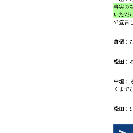
事実の
いただ
で宣言
倉留
：
松田
：
中垣
：
くまで
松田
：