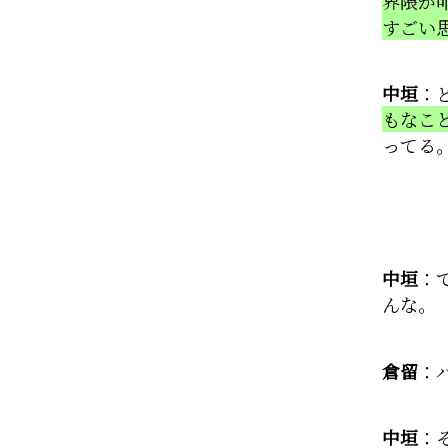
界隈が
すごい
中垣
：
もなこ
ってる
中垣
：
んな。
倉留
：
中垣
：