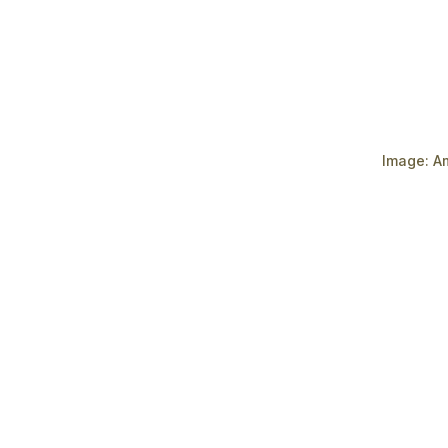
Image:
A