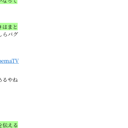
やなって
きはまと
しらバグ
emaTV
あるやね
を伝える