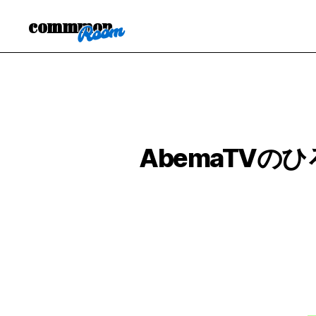
commmon
AbemaTVの