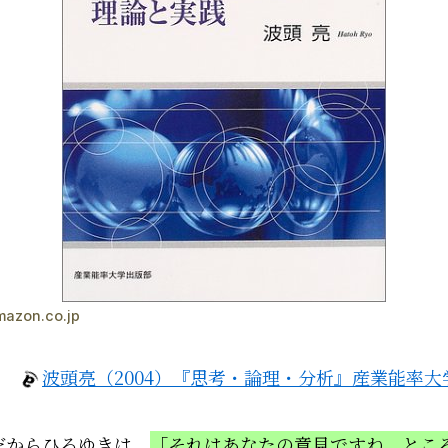
mazon.co.jp
波頭亮（2004）『思考・論理・分析』産業能率大
だからひろゆきは、
「それはあなたの意見ですね。とこ