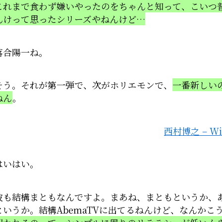
これまで食わず嫌いやったのをちゃんと知って、こいつ
んけって思ったシリーズやねんけど…
落合陽一ね。
そう。それが第一弾で、次がホリエモンで、
一番新しい
ねん
。
西村博之 – Wik
はいはい。
彼も結構まともなんですよ。まあね、まともというか、
というか。結構AbemaTVに出てるねんけど、なんかこ