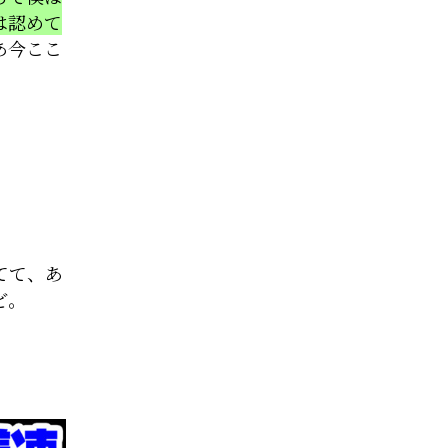
は認めて
あ今ここ
てて、あ
ど。