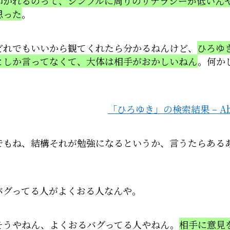
叩かれるのって、シンプルに周りのリテラシーが低いん
思った
。
どれでもいいから観てくれたら分かるねんけど、
ひろゆ
としか言ってなくて、大体は相手がおかしいねん
。何か
。
「ひろゆき」の検索結果 – Ab
でもね、結構それが勉強になるというか、言うたらある
バグってる人がよくおる人なんや。
そうやねん、よくおるバグってる人やねん。
相手に意見