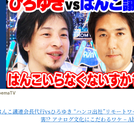
bemaTV
はんこ議連会長代行vsひろゆき “ハンコ出社”リモート
害!? アナログ文化にこだわるワケ – Ab