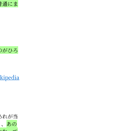
普通にま
のがひろ
ipedia
あれが当
う、
あの