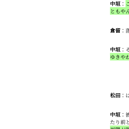
中垣
：
ともや
倉留
：
中垣
：
ゆきや
松田
：
中垣
：
たり前