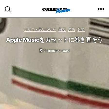
commmon
Categories
いいこと思いついた
思索
未来
音楽
Apple Musicをカセットに巻き直そう
6 minutes read