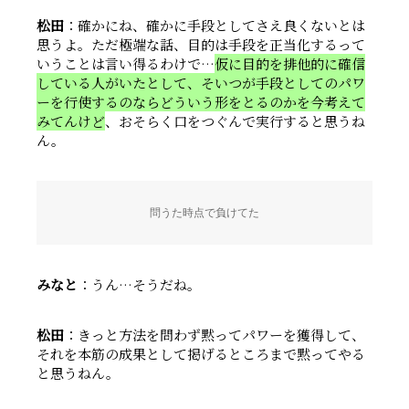
松田
：確かにね、確かに手段としてさえ良くないとは
思うよ。ただ極端な話、目的は手段を正当化するって
いうことは言い得るわけで…
仮に目的を排他的に確信
している人がいたとして、そいつが手段としてのパワ
ーを行使するのならどういう形をとるのかを今考えて
みてんけど
、おそらく口をつぐんで実行すると思うね
ん。
問うた時点で負けてた
みなと
：うん…そうだね。
松田
：きっと方法を問わず黙ってパワーを獲得して、
それを本筋の成果として掲げるところまで黙ってやる
と思うねん。