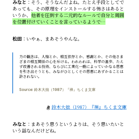
みなと
：そう、そうなんだよね。たとえ手段としてで
あっても、その原理をインストールする怖さはあると
いうか、
他者を圧倒する二元的なルールで自分と周囲
を位置付けていくことを言っているようで…
松田
：いやぁ、まあそうやんな。
力の観念は、人格とか、相互依存とか、感謝とか、その他さま
ざまの相互関係の心を斥ける。われわれは、科学の進歩、たえ
ず改善される技術、ならびに工業化一般によっていかなる恩恵
を引き出そうとも、みながひとしくその恩恵にあずかることは
許されない。
Source:
鈴木大拙（1987）『禅』ちくま文庫
鈴木大拙（1987）『禅』ちくま文庫
みなと
：まあそう思うというよりは、そう思いたいと
いう話なんだけどね。