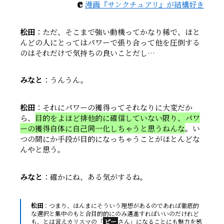
c
漫画『サンクチュアリ』が結構好き
松田
：ただ、そこまで強い動機ってかなり稀で、ほと
んどの人にとってはパワーで張り合って他を圧倒する
のはそれだけで気持ちの良いことだし…
みなと
：うんうん。
松田
：それにパワーの獲得ってそれなりに大変だか
ら、
目的をよほど排他的に確信していない限り、パワ
ーの獲得自体に自己同一化しちゃうと思うねんな
。い
つの間にか手段が目的になっちゃうことがほとんどな
んやと思う。
みなと
：確かにね、ある気がするね。
松田
：つまり、ほんまにそういう理想があるのであれば徹底的
な選択と集中のもと合目的的にのみ邁進すればいいのだけれど
も、とは言えカリスマの「
ピー
さん」になることにも魅力を感