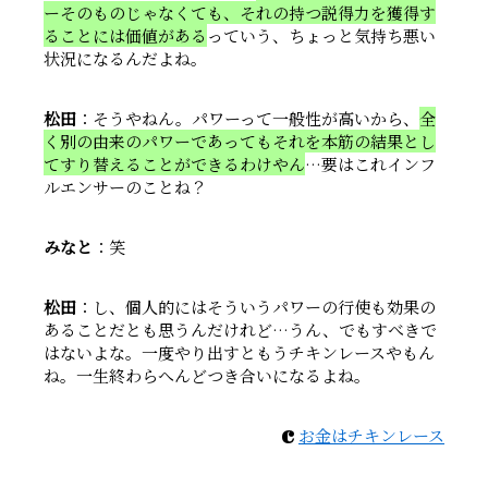
ーそのものじゃなくても、それの持つ説得力を獲得す
ることには価値がある
っていう、ちょっと気持ち悪い
状況になるんだよね。
松田
：そうやねん。パワーって一般性が高いから、
全
く別の由来のパワーであってもそれを本筋の結果とし
てすり替えることができるわけやん
…要はこれインフ
ルエンサーのことね？
みなと
：笑
松田
：し、個人的にはそういうパワーの行使も効果の
あることだとも思うんだけれど…うん、でもすべきで
はないよな。一度やり出すともうチキンレースやもん
ね。一生終わらへんどつき合いになるよね。
c
お金はチキンレース