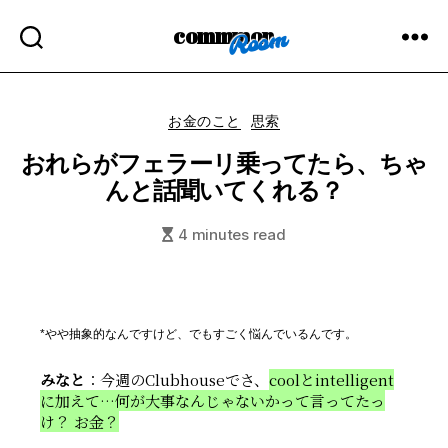
commmon
Categories
お金のこと
思索
おれらがフェラーリ乗ってたら、ちゃ
んと話聞いてくれる？
4 minutes read
やや抽象的なんですけど、でもすごく悩んでいるんです。
みなと
：今週のClubhouseでさ、
coolとintelligent
に加えて…何が大事なんじゃないかって言ってたっ
け？ お金？