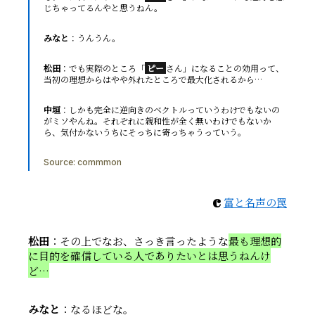
じちゃってるんやと思うねん。
みなと
：うんうん。
松田
：でも実際のところ「
ピー
さん」になることの効用って、
当初の理想からはやや外れたところで最大化されるから…
中垣
：しかも完全に逆向きのベクトルっていうわけでもないの
がミソやんね。それぞれに親和性が全く無いわけでもないか
ら、気付かないうちにそっちに寄っちゃうっていう。
Source:
commmon
c
富と名声の罠
松田
：その上でなお、さっき言ったような
最も理想的
に目的を確信している人でありたいとは思うねんけ
ど…
みなと
：なるほどな。