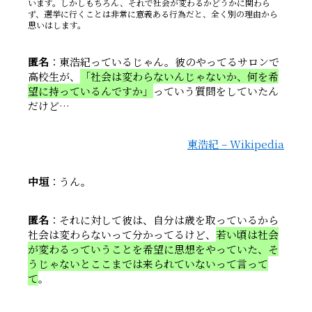
います。しかしもちろん、それで社会が変わるかどうかに関わら
ず、選挙に行くことは非常に意義ある行為だと、全く別の理由から
思いはします。
匿名
：東浩紀っているじゃん。彼のやってるサロンで
高校生が、
「社会は変わらないんじゃないか、何を希
望に持っているんですか」
っていう質問をしていたん
だけど…
東浩紀 – Wikipedia
中垣
：うん。
匿名
：それに対して彼は、自分は歳を取っているから
社会は変わらないって分かってるけど、
若い頃は社会
が変わるっていうことを希望に思想をやっていた、そ
うじゃないとここまでは来られていないって言って
て
。