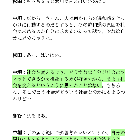
松田
：もうちょっと器用に言えばいいのに笑
中垣
：だから…うーん、人は何かしらの違和感をきっ
かけに行動するのだとすると、その違和感の原因を社
会に求めるのか自分に求めるのかって話で、おれは自
分に求めちゃうな。
松田
：あー、はいはい。
中垣
：
社会を変えるより、どうすれば自分が社会にフ
ィットできるかを検証する方が好きやから、あまり社
会を変えるというふうに思ったことはない
。もちろ
ん、そこで言う社会がどういう社会なのかにもよるね
んけど…
きむ
：まあまあ。
中垣
：手の届く範囲で影響与えたいというか、
自分の
周りの人を変えていきたいとかいうのは全然あるよ
。