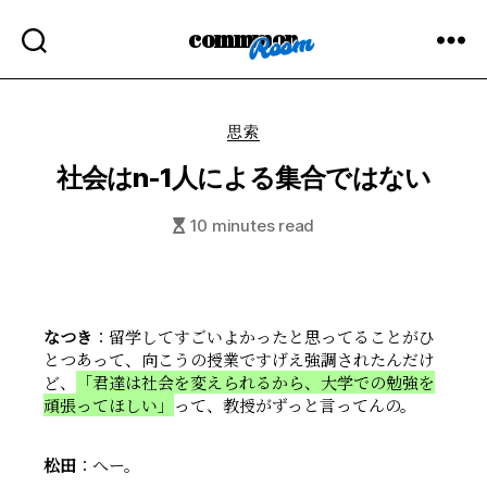
commmon
Categories
思索
社会はn-1人による集合ではない
10 minutes read
なつき
：留学してすごいよかったと思ってることがひ
とつあって、向こうの授業ですげえ強調されたんだけ
ど、
「君達は社会を変えられるから、大学での勉強を
頑張ってほしい」
って、教授がずっと言ってんの。
松田
：へー。