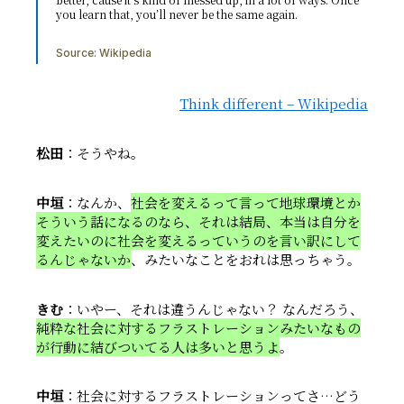
you learn that, you’ll never be the same again.
Source:
Wikipedia
Think different – Wikipedia
松田
：そうやね。
中垣
：なんか、
社会を変えるって言って地球環境とか
そういう話になるのなら、それは結局、本当は自分を
変えたいのに社会を変えるっていうのを言い訳にして
るんじゃないか
、みたいなことをおれは思っちゃう。
きむ
：いやー、それは違うんじゃない？ なんだろう、
純粋な社会に対するフラストレーションみたいなもの
が行動に結びついてる人は多いと思うよ
。
中垣
：社会に対するフラストレーションってさ…どう