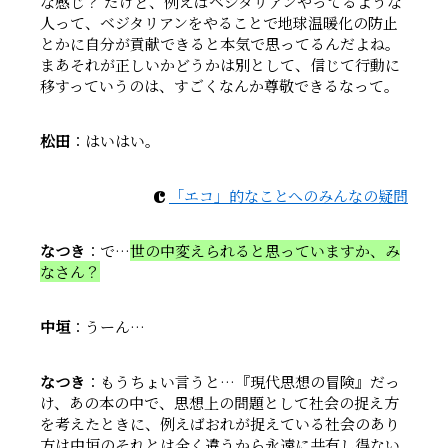
な感じ？ だけど、例えばベジタリアンやってるような
人って、ベジタリアンをやることで地球温暖化の防止
とかに自分が貢献できると本気で思ってるんだよね。
まあそれが正しいかどうかは別として、信じて行動に
移すっていうのは、すごくなんか尊敬できるなって。
松田
：はいはい。
c
「エコ」的なことへのみんなの疑問
なつき
：で…
世の中変えられると思っていますか、み
なさん？
中垣
：うーん…
なつき
：もうちょい言うと…『現代思想の冒険』だっ
け、あの本の中で、思想上の問題として社会の捉え方
を考えたときに、例えばおれが捉えている社会のあり
方は中垣のそれとは全く違うから永遠に共有し得ない