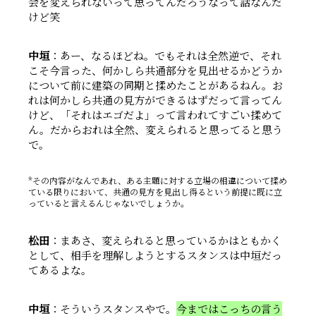
会を変えられないって思ってんだろうなって話なんだ
けど笑
中垣
：あー、なるほどね。でもそれは全然逆で、それ
こそ今言った、何かしら共通部分を見出せるかどうか
について前に建築の同期と揉めたことがあるねん。お
れは何かしら共通の見方ができるはずだって言ってん
けど、「それはエゴだよ」って言われてすごい揉めて
ん。だからおれは全然、変えられると思ってると思う
で。
その内容がなんであれ、ある主題に対する立場の相違について揉め
ている限りにおいて、共通の見方を見出し得るという前提に既に立
っていると言えるんじゃないでしょうか。
松田
：まあさ、変えられると思っているかはともかく
として、相手を理解しようとするスタンスは中垣だっ
てあるよな。
中垣
：そういうスタンスやで。
今まではこっちの言う