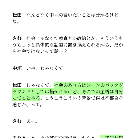
松田
：なんとなく中垣の言いたいことは分かるけど
な。
きむ
：社会じゃなくて教育とか政治とか、そういうも
うちょっと具体的な話題に置き換えられるから、だか
ら社会ではないって話…？
中垣
：いや、じゃなくて…
松田
：じゃなくて、
社会のあり方はシーンのバックグ
ラウンドとしては描かれるけど、そこでの主語は自分
ってことやろ
。こうこうこういう背景で僕は不都合を
感じた、って。
きむ
：あー。
みなと
：さっきの郵便の例で言ったらさ、
「郵便が無