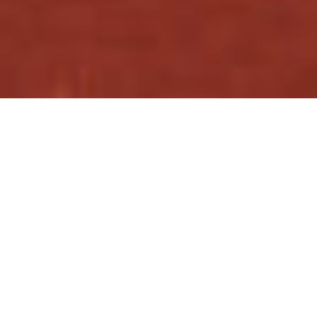
松田
：ちょっと箸休め話なんですけど、前に、納得す
るかはともかく理解はしてくれるだろうと思って中垣
にした話が、いまいち通じなかったことがあって。
白濱
：うんうん。
松田
：
僕が一番好きなピザ、全く具がのっていないチ
ーズとケチャップだけのやつなんですよ
。
白濱
：はいはい。