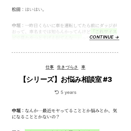
松田
：はいはい。
中垣
：一昨日くらいに車を運転してたら前にダッジが
おって、車名までは知らんかってんけど
「これワイス
CONTINUE →
“ダ
ピで見たやつとすげえ似てんな…」
って。
ッ
ジ
の
チ
Categories
仕事
生きづらさ
車
ャ
レ
【シリーズ】お悩み相談室 #3
ン
ジ
5 years
ャ
ー
ほ
中垣
：なんか…最近モヤってることとか悩みとか、気
ん
になることとかないの？
ま
か