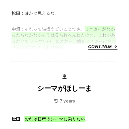
松田
：確かに思えるな。
中垣
：それって結構すごいことでさ、
ミニカーがなか
ったらなかなかそうは見られへんねんけど、これがあ
るだけで テーブルの上のスケール感をミニカーに合わ
CONTINUE →
“ミ
せることができるわけやん
。
ニ
カ
ー
か
Categories
車
ら
の
シーマがほしーま
光
景”
7 years
松田
：
おれは日産のシーマに乗りたい
。