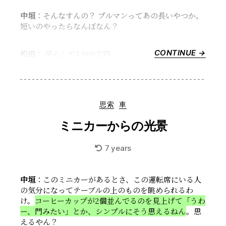
中垣
：そんなすんの？ プルマンってあの長いやつか。
短いのやったらなんぼなん？
CONTINUE →
“セ
松田
： 吊るしで3,000万円。
ン
チ
ュ
リ
Categories
思索
車
ー
が
ミニカーからの光景
最
高”
7 years
中垣
：このミニカーがあるとさ、この運転席にいる人
の気分になってテーブルの上のものを眺められるわ
け。
コーヒーカップが2個並んでるのを見上げて「うわ
ー、門みたい」とか、シンプルにそう思えるねん
。思
えるやん？