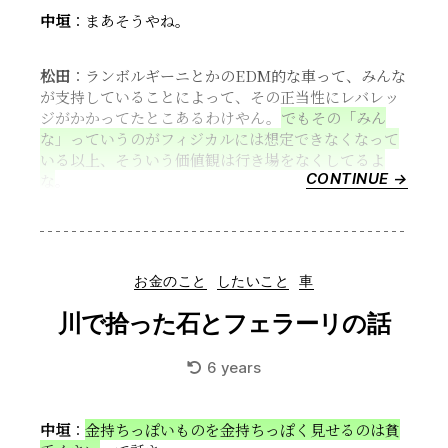
中垣
：まあそうやね。
松田
：ランボルギーニとかのEDM的な車って、みんな
が支持していることによって、その正当性にレバレッ
ジがかかってたとこあるわけやん。
でもその「みん
な」っていうのがフィジカルには想定できなくなって
いる以上、そういう価値観は行き場をなくしてるよ
CONTINUE →
“見
な
。
栄
を
張
ら
Categories
お金のこと
したいこと
車
な
く
川で拾った石とフェラーリの話
て
も
6 years
い
い
世
中垣
：
金持ちっぽいものを金持ちっぽく見せるのは貧
界