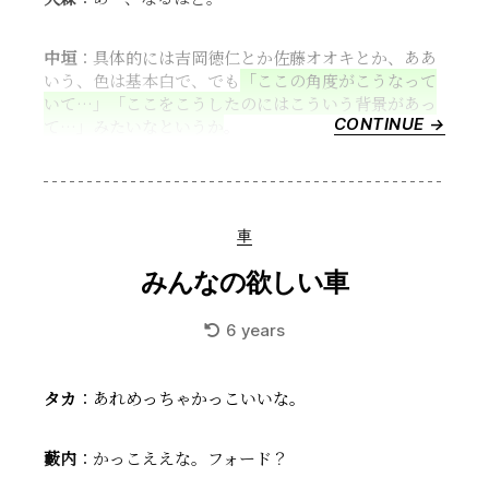
知
っ
中垣
：具体的には吉岡徳仁とか佐藤オオキとか、ああ
と
いう、色は基本白で、でも
「ここの角度がこうなって
こ
いて…」「ここをこうしたのにはこういう背景があっ
う
CONTINUE →
“【聞
て…」みたいなというか
。
な”
い
て
く
だ
Categories
車
さ
い
みんなの欲しい車
大
森
6 years
さ
ん】
説
タカ
：あれめっちゃかっこいいな。
明
可
藪内
：かっこええな。フォード？
能
性