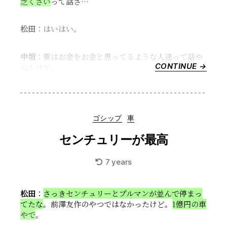
乏くさい
って話さ…
線”
松田
：はいはい。
中垣
：要はお金をお金と思ってるような人達って話や
CONTINUE →
“川
ねんけど。
で
拾
っ
た
Categories
ゴシップ
車
石
と
センチュリーが最高
フ
ェ
7 years
ラ
ー
リ
松田
：
さっきセンチュリーとプルマンが並んで停まっ
の
てたな
。前澤友作のやつではなかったけど。
1億円の車
話”
やで
。