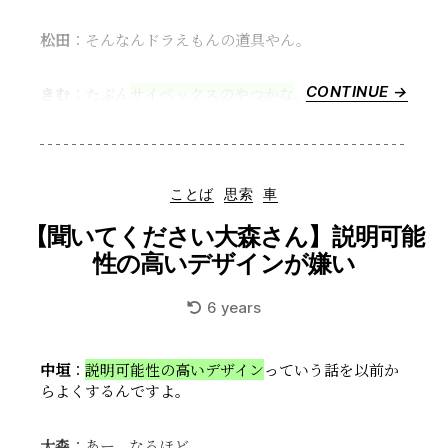
松田
：そんなんドラえもんの道具やん。
CONTINUE →
“ベ
きむ
：たぶん
サイベックスのやつかな
。
ビ
ー
カ
ー
Categories
ことば
思索
車
に
つ
【聞いてください大森さん】説明可能
い
性の高いデザインが嫌い
て
も
6 years
ち
ょ
っ
中垣
：
説明可能性の高いデザイン
っていう話を以前か
と
らよくするんですよ。
く
ら
い
大森
：あー、なるほど。