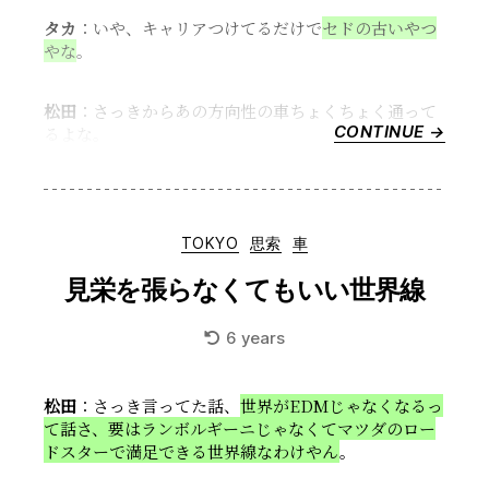
の
タカ
：いや、キャリアつけてるだけで
セドの古いやつ
高
やな
。
い
デ
松田
：さっきからあの方向性の車ちょくちょく通って
ザ
CONTINUE →
“み
るよな。
イ
ん
ン
な
が
の
嫌
欲
い”
Categories
TOKYO
思索
車
し
い
見栄を張らなくてもいい世界線
車”
6 years
松田
：さっき言ってた話、
世界がEDMじゃなくなるっ
て話さ、要はランボルギーニじゃなくてマツダのロー
ドスターで満足できる世界線なわけやん
。