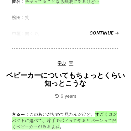
匿名
：
モヤってることなら無限にあるけど…
っ
こ
え
松田
：笑
え
よ
CONTINUE →
“【シ
中垣
：聞くで。
な”
リ
ー
ズ】
お
Categories
学ぶ
車
悩
み
ベビーカーについてもちょっとくらい
相
知っとこうな
談
室
6 years
#3”
きゅー
：このあいだ初めて見たんだけど、
すごくコン
パクトに運べて、片手でポイってやるとバーンって開
くベビーカーがあるよね
。