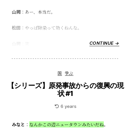
状
#4”
山岡
：あー、本当だ。
松田
：やっぱ除染って効くねんな。
CONTINUE →
“【シ
山岡
：笑
リ
ー
ズ】
原
Categories
国
学ぶ
発
事
【シリーズ】原発事故からの復興の現
故
状 #1
か
ら
6 years
の
復
興
みなと
：
なんかこの辺ニュータウンみたいだね
。
の