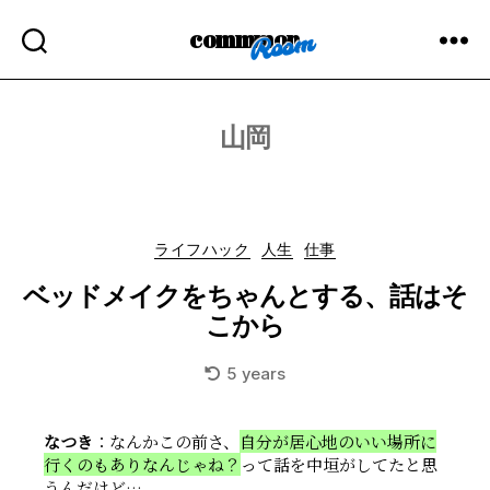
commmon
山岡
Categories
ライフハック
人生
仕事
ベッドメイクをちゃんとする、話はそ
こから
5 years
なつき
：なんかこの前さ、
自分が居心地のいい場所に
行くのもありなんじゃね？
って話を中垣がしてたと思
うんだけど…