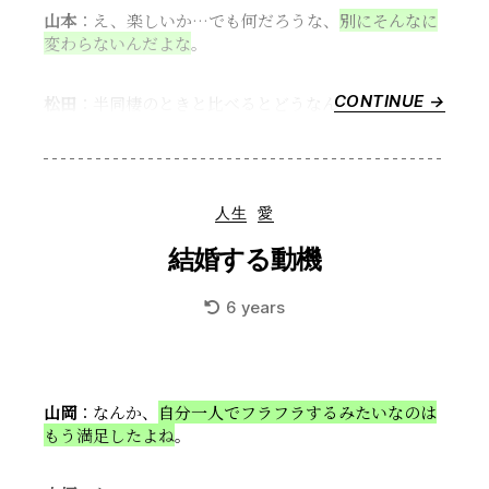
山本
：え、楽しいか…でも何だろうな、
別にそんなに
状
変わらないんだよな
。
#1”
CONTINUE →
“子
松田
：半同棲のときと比べるとどうなん？
供
を
育
て
Categories
人生
愛
ら
れ
結婚する動機
る
気
6 years
が
せ
ん”
山岡
：なんか、
自分一人でフラフラするみたいなのは
もう満足したよね
。