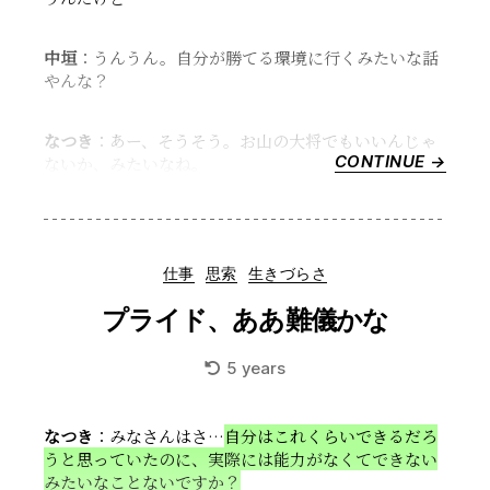
中垣
：うんうん。自分が勝てる環境に行くみたいな話
やんな？
なつき
：あー、そうそう。お山の大将でもいいんじゃ
CONTINUE →
“ベ
ないか、みたいなね。
ッ
ド
メ
イ
Categories
仕事
思索
生きづらさ
ク
を
プライド、ああ難儀かな
ち
ゃ
5 years
ん
と
す
なつき
：みなさんはさ…
自分はこれくらいできるだろ
る、
うと思っていたのに、実際には能力がなくてできない
話
みたいなことないですか？