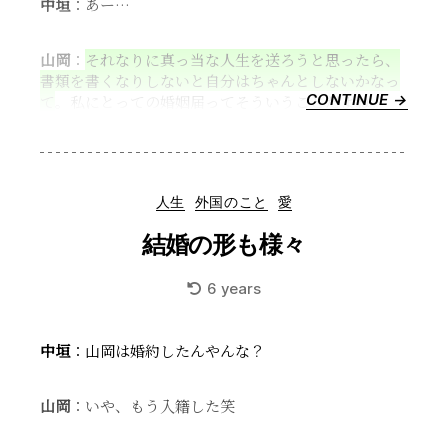
中垣
：あー…
山岡
：
それなりに真っ当な人生を送ろうと思ったら、
書類を書くなりしないと自分はちゃんとしないかなっ
CONTINUE →
“結
て
。私にとっての婚姻届ってそういうことだよね。
婚
す
る
動
Categories
人生
外国のこと
愛
機”
結婚の形も様々
6 years
中垣
：山岡は婚約したんやんな？
山岡
：いや、もう入籍した笑