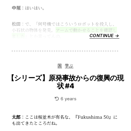
中垣
：はいはい。
松田
：で、「何号機ではこういうロボットを投入し、
小石状の物体を発見。
アームで動かせることを確認し
CONTINUE →
“【シ
ました
」とか言ってんの。
リ
ー
ズ】
原
Categories
国
学ぶ
発
事
【シリーズ】原発事故からの復興の現
故
状 #4
か
ら
6 years
の
復
興
太郎
：ここは桜並木が有名な、『Fukushima 50』に
の
も出てきたところだね。
現