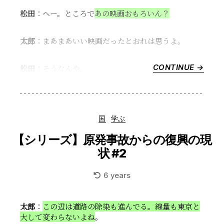
状
#5”
松田
：へー。ところで
あの映画おもろいん？
太郎
：まあまあいい映画だったとおれは思うよ。
CONTINUE →
“【シ
松田
：そうなんや。
リ
ー
ズ】
原
Categories
国
学ぶ
発
事
【シリーズ】原発事故からの復興の現
故
状 #2
か
ら
6 years
の
復
興
太郎
：
この辺は道路の除染も進んでる。線量も東京と
の
大して変わらないよね
。
現