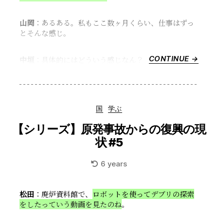
は
そ
山岡
：あるある。私もここ数ヶ月くらい、仕事はずっ
こ
とそんな感じ。
か
ら”
CONTINUE →
“プ
中垣
：具体的にはどういう感じなん？
ラ
イ
ド、
あ
Categories
国
学ぶ
あ
難
【シリーズ】原発事故からの復興の現
儀
状 #5
か
な”
6 years
松田
：廃炉資料館で、
ロボットを使ってデブリの探索
をしたっていう動画を見たのね
。