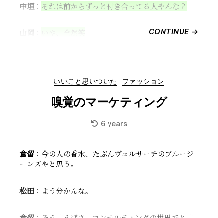
中垣
：
それは前からずっと付き合ってる人やんな？
CONTINUE →
“結
山岡
：
いや、全然笑
婚
の
形
も
Categories
いいこと思いついた
ファッション
様々”
嗅覚のマーケティング
6 years
倉留
：今の人の香水、たぶんヴェルサーチのブルージ
ーンズやと思う。
松田
：よう分かんな。
倉留
：そう言えばさ、コンサルティングの世界でと言