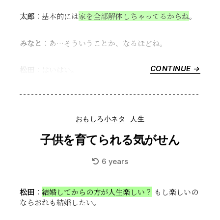
現
状
太郎
：基本的には
家を全部解体しちゃってるからね
。
#2”
みなと
：あ…そういうことか、なるほどね。
CONTINUE →
“【シ
松田
：はいはい。
リ
ー
ズ】
原
Categories
おもしろ小ネタ
人生
発
事
子供を育てられる気がせん
故
か
6 years
ら
の
復
松田
：
結婚してからの方が人生楽しい？
もし楽しいの
興
ならおれも結婚したい。
の
現