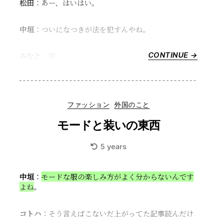
ま
松田
：あー、はいはい。
な
き
中垣
：ついになつきが法を犯すんやね。
ゃ”
CONTINUE →
“自
みなと
：笑
家
醸
造・
脱
Categories
ファッション
外国のこと
ア
ル
モードと装いの東西
コ
ー
5 years
ル
ビ
ー
中垣
：
モードな服の楽しみ方がよく分からないんです
ル・
よね
。
sober
qurio
コトハ
：そう言えばこないだ上がってた記事読んだけ