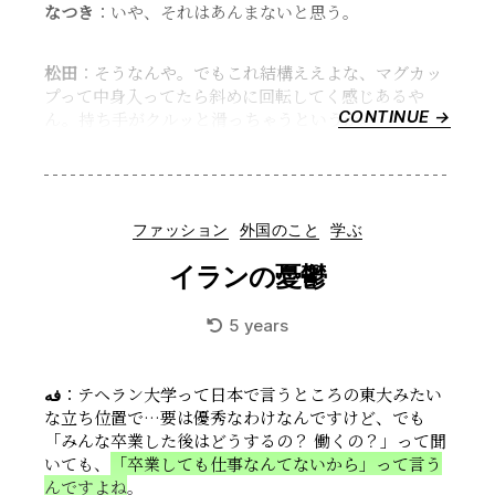
なつき
：いや、それはあんまないと思う。
松田
：そうなんや。でもこれ結構ええよな、マグカッ
プって中身入ってたら斜めに回転してく感じあるや
CONTINUE →
“社
ん。持ち手がクルッと滑っちゃうというか。
会
主
義
を
Categories
ファッション
外国のこと
学ぶ
感
じ
イランの憂鬱
よ
う、
5 years
チ
ェ
コ
فه
：テヘラン大学って日本で言うところの東大みたい
ス
な立ち位置で…要は優秀なわけなんですけど、でも
ロ
「みんな卒業した後はどうするの？ 働くの？」って聞
バ
いても、
「卒業しても仕事なんてないから」って言う
キ
んですよね
。