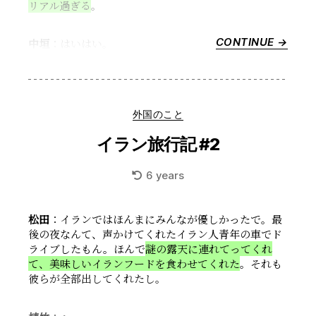
リアル過ぎる
。
CONTINUE →
“Appl
中垣
：はいはい。
TV+
『Teh
は
ま
Categories
外国のこと
じ
で
イラン旅行記 #2
テ
ヘ
6 years
ラ
ン”
松田
：イランではほんまにみんなが優しかったで。最
後の夜なんて、声かけてくれたイラン人青年の車でド
ライブしたもん。ほんで
謎の露天に連れてってくれ
て、美味しいイランフードを食わせてくれた
。それも
彼らが全部出してくれたし。