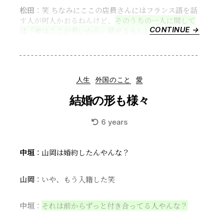
松田
：笑 ちなみにここの店員さんにはフランス語を話
す人が何人かおるねんけど、
そのうちの一人に関して
CONTINUE →
“パ
は「彼はここが長いから」話せるらしい
。
リ
留
学
記”
Categories
人生
外国のこと
愛
結婚の形も様々
6 years
中垣
：山岡は婚約したんやんな？
山岡
：いや、もう入籍した笑
中垣
：
それは前からずっと付き合ってる人やんな？