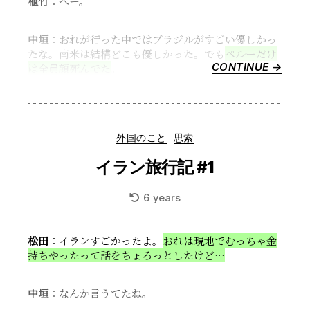
植竹
：へー。
中垣
：おれが行った中ではブラジルがすごい優しかっ
たな。南米は結構どこも優しかった。でも
ペルーだけ
CONTINUE →
“イ
は全員顔死んでた
。
ラ
ン
旅
行
Categories
外国のこと
思索
記
#2”
イラン旅行記 #1
6 years
松田
：イランすごかったよ。
おれは現地でむっちゃ金
持ちやったって話をちょろっとしたけど…
中垣
：なんか言うてたね。