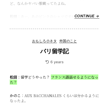
ど、なんかヤバい服載ってたよね。
CONTINUE →
“モ
松田
：あー、あのピンクのシャツですか？
ー
ド
と
装
Categories
おもしろ小ネタ
外国のこと
い
の
パリ留学記
東
西”
6 years
松田
：留学どうやった？
フランス語話せるようになっ
た？
かのこ
：AUX BACCHANALES くらいは分かるように
なったよ。