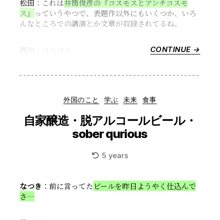
松田
：これは
井筒俊彦の『コスモスとアンチコスモ
ス』
っていうやつで、表題作以外にもいくつか、いろ
んなところでの講演とか文章が収録されてるね。
CONTINUE →
“21
西川
：ほうほう。
世
紀
を
生
Categories
外国のこと
学ぶ
未来
食事
き
る
自家醸造・脱アルコールビール・
の
sober qurious
な
ら
5 years
井
筒
俊
なつき
：前に言ってた
ビールを昨日ようやく仕込んで
彦
さ…
は
読