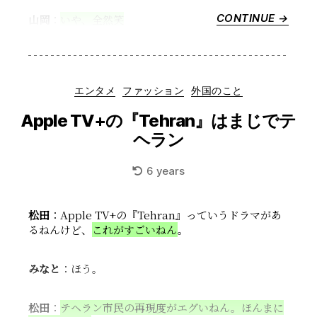
CONTINUE →
“結
山岡
：
いや、全然笑
婚
の
形
も
Categories
エンタメ
ファッション
外国のこと
様々”
Apple TV+の『Tehran』はまじでテ
ヘラン
6 years
松田
：Apple TV+の『Tehran』っていうドラマがあ
るねんけど、
これがすごいねん
。
みなと
：ほう。
松田
：
テヘラン市民の再現度がエグいねん。ほんまに