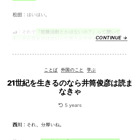
ア
の
松田
：はいはい。
マ
グ
カ
فه
：それで
「就職活動とかはないの？」って聞いて
ッ
CONTINUE →
“イ
も、そんなものはないって言うんですよ
。
プ”
ラ
ン
の
憂
Categories
ことば
外国のこと
学ぶ
鬱”
21世紀を生きるのなら井筒俊彦は読ま
なきゃ
5 years
西川
：それ、分厚いね。